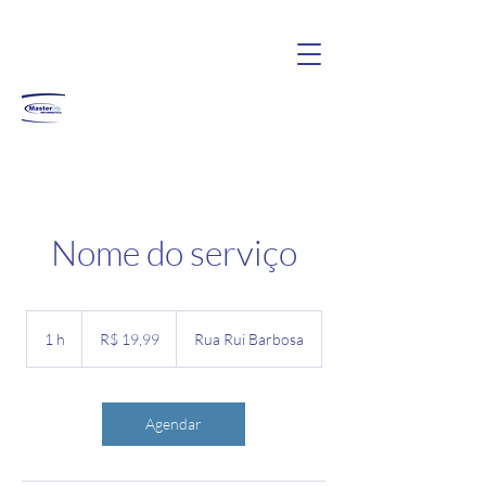
Nome do serviço
19,99
Reais
1 h
1
R$ 19,99
Rua Rui Barbosa
brasileiros
Agendar