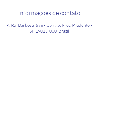
Informações de contato
R. Rui Barbosa, 588 - Centro, Pres. Prudente -
SP, 19015-000, Brazil
MasterChip Informatica
mciadm@hotmail.com
(18) 3203-0641
R. Rui Barbosa, 588A - Centro, Pres. Prudente -
SP,
19015-000
, Brazil