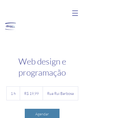
Web design e
programação
19,99
Reais
1 h
1
R$ 19,99
Rua Rui Barbosa
brasileiros
Agendar