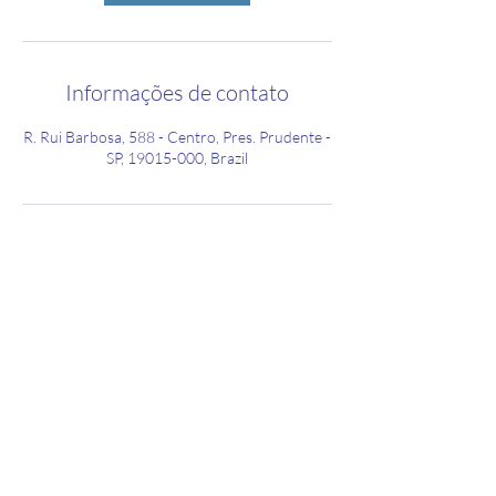
Informações de contato
R. Rui Barbosa, 588 - Centro, Pres. Prudente -
SP, 19015-000, Brazil
MasterChip Informatica
mciadm@hotmail.com
(18) 3203-0641
R. Rui Barbosa, 588A - Centro, Pres. Prudente -
SP,
19015-000
, Brazil