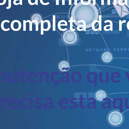
 completa da r
utenção que 
recisa esta aq