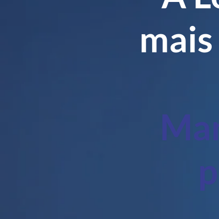
mais
Man
p