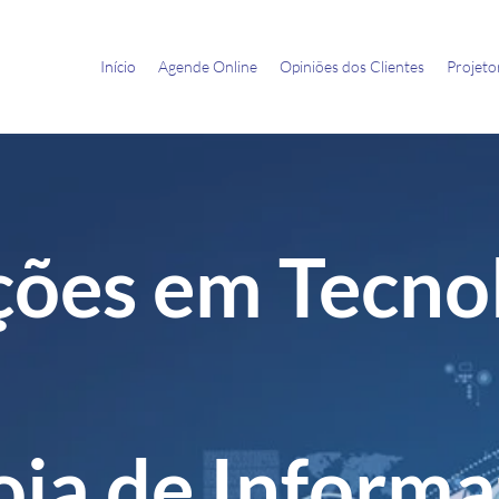
Início
Agende Online
Opiniões dos Clientes
Projeto
ções em Tecno
oja de Informa