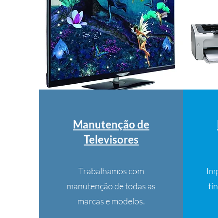
Manutenção de
Televisores
Trabalhamos com
Imp
manutenção de todas as
ti
marcas e modelos.