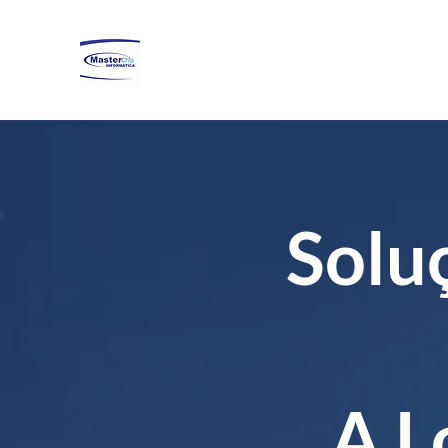
Solu
A L