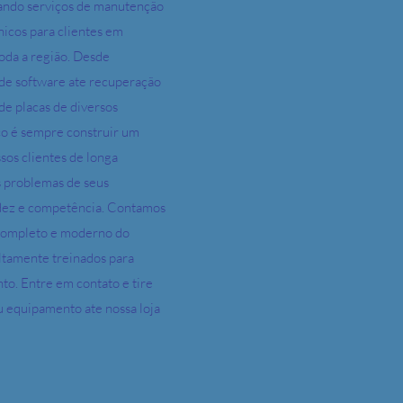
tando serviços de manutenção
icos para clientes em
oda a região. Desde
 de software ate recuperação
 de placas de diversos
co é sempre construir um
os clientes de longa
s problemas de seus
dez e competência. Contamos
 completo e moderno do
ltamente treinados para
to. Entre em contato e tire
u equipamento ate nossa loja