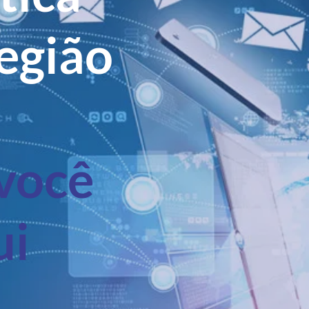
egião
você
ui