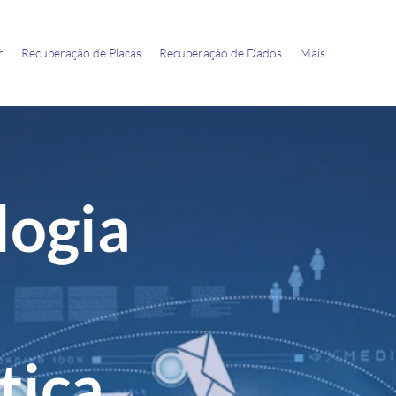
r
Recuperação de Placas
Recuperação de Dados
Mais
logia
tica