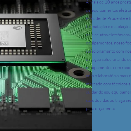
A mais de 10 anos pres
de equipamentos eletrôn
Presidente Prudente e t
formatação e instalação
de circuitos eletrônicos
equipamentos, nosso fo
relacionamento com noss
duração solucionando o
equipamentos com rapi
com o laboratório mais
mercado com técnicos a
cuidar do seu equipamen
suas duvidas ou traga se
para orçamento.